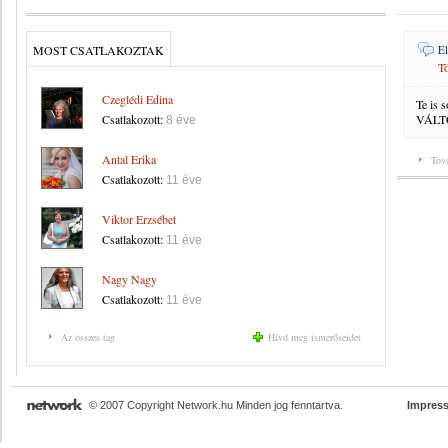
MOST CSATLAKOZTAK
El
Tö
Czeglédi Edina
Te is 
Csatlakozott:
VÁLTO
8 éve
Antal Erika
Tov
Csatlakozott:
11 éve
Viktor Erzsébet
Csatlakozott:
11 éve
Nagy Nagy
Csatlakozott:
11 éve
Az összes tag
Hívd meg ismerőseidet
© 2007 Copyright Network.hu Minden jog fenntartva.
Impres