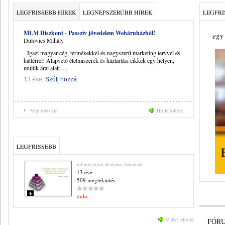
LEGFRISSEBB HÍREK
LEGNÉPSZERŰBB HÍREK
LEGFRI
MLM Diszkont - Passziv jövedelem Webáruházból!
egy 
Dulovics Mihály
Igazi magyar cég, termékekkel és nagyszerű marketing tervvel és
háttérrel! Alapvető élelmiszerek és háztartási cikkek egy helyen,
multik árai alatt. ...
13 éve,
Szólj hozzá
Még több hír
Hír feltöltése
LEGFRISSEBB
mlmdiszkont általános bemutató
13 éve
509 megtekintés
dulo
Videó feltöltése
FÓR