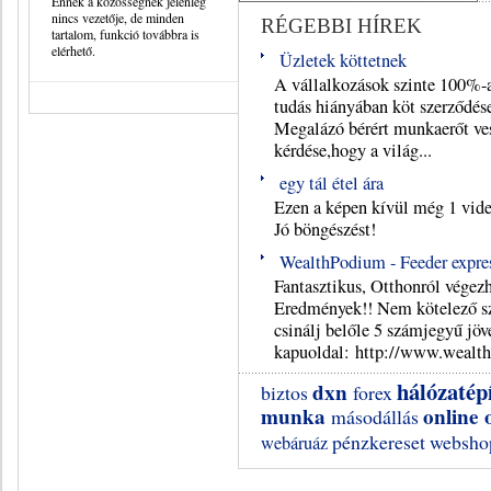
Ennek a közösségnek jelenleg
nincs vezetője, de minden
RÉGEBBI HÍREK
tartalom, funkció továbbra is
elérhető.
Üzletek köttetnek
A vállalkozások szinte 100%-a
tudás hiányában köt szerződése
Megalázó bérért munkaerőt ves
kérdése,hogy a világ...
egy tál étel ára
Ezen a képen kívül még 1 vide
Jó böngészést!
WealthPodium - Feeder expre
Fantasztikus, Otthonról vége
Eredmények!! Nem kötelező szp
csinálj belőle 5 számjegyű jö
kapuoldal: http://www.wealth
hálózatép
dxn
biztos
forex
munka
online
másodállás
pénzkereset
websho
webáruáz